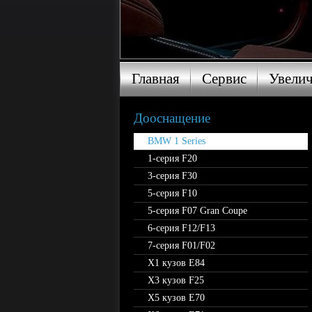
Главная
Сервис
Увели
Главная
Сервис
Увели
Дооснащение
BMW 1 Series
1-серия F20
3-серия F30
5-серия F10
5-серия F07 Gran Coupe
6-серия F12/F13
7-серия F01/F02
X1 кузов E84
X3 кузов F25
X5 кузов E70