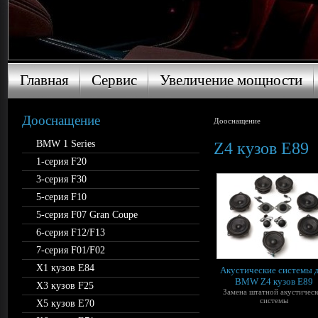
Главная
Сервис
Увеличение мощности
Главная
Сервис
Увеличение мощности
Дооснащение
Дооснащение
BMW 1 Series
Z4 кузов E89
1-серия F20
3-серия F30
5-серия F10
5-серия F07 Gran Coupe
6-серия F12/F13
7-серия F01/F02
X1 кузов E84
Акустические системы 
BMW Z4 кузов E89
X3 кузов F25
Замена штатной акустическ
системы
X5 кузов E70