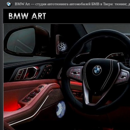
BMW Art — cтудия автотюнинга автомобилей БМВ в Твери: тюнинг, 